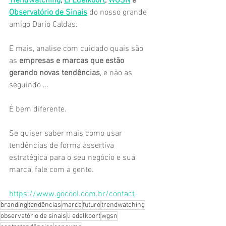
Trendwatching
, 
Li Edelkoort
, 
WGSN
 e 
Observatório de Sinais
 do nosso grande 
amigo Dario Caldas.
E mais, analise com cuidado quais são 
as 
empresas e marcas que estão 
gerando novas tendências
, e não as 
seguindo ...
É bem diferente.
Se quiser saber mais como usar 
tendências de forma assertiva 
estratégica para o seu negócio e sua 
marca, fale com a gente.
https://www.gocool.com.br/contact
branding
tendências
marca
futuro
trendwatching
observatório de sinais
li edelkoort
wgsn