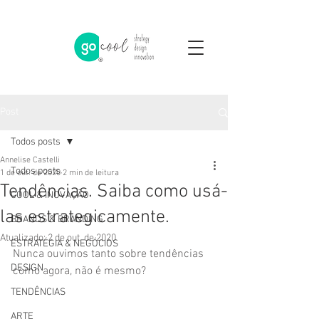
Post
Todos posts
Annelise Castelli
Todos posts
1 de out. de 2020
2 min de leitura
Tendências. Saiba como usá-
COOL & INOVAÇÃO
las estrategicamente.
BRANDS & BRANDING
Atualizado:
2 de out. de 2020
ESTRATÉGIA & NEGÓCIOS
Nunca ouvimos tanto sobre tendências 
DESIGN
como agora, não é mesmo?
TENDÊNCIAS
ARTE