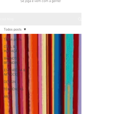
Se joga e vem com a gente!
cool blog
Todos posts
Todos posts
COOL &
INOVAÇÃO
BRANDS &
BRANDING
ESTRATÉGIA &
NEGÓCIOS
DESIGN
TENDÊNCIAS
ARTE