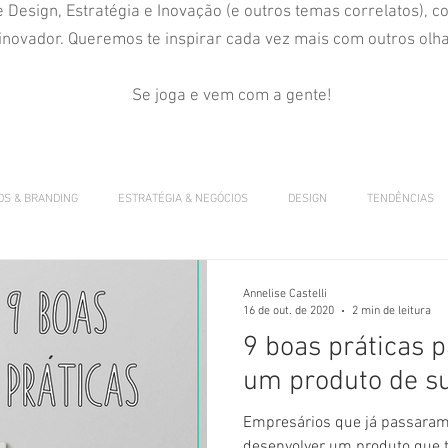
 Design, Estratégia e Inovação (e outros temas correlatos), c
inovador. Queremos te inspirar cada vez mais com outros olh
Se joga e vem com a gente!
DS & BRANDING
ESTRATÉGIA & NEGÓCIOS
DESIGN
TENDÊNCIAS
Annelise Castelli
16 de out. de 2020
2 min de leitura
9 boas práticas 
um produto de s
Empresários que já passaram 
desenvolver um produto que