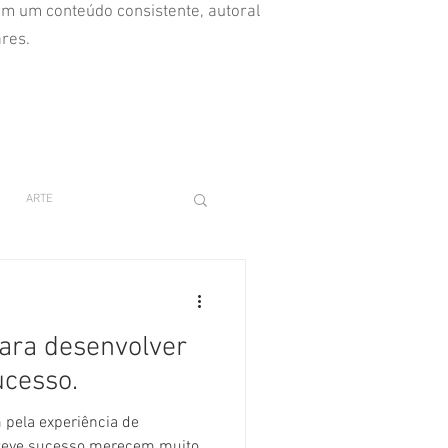
om um conteúdo consistente, autoral
ares.
ARTE
para desenvolver
ucesso.
pela experiência de
 teve sucesso merecem muito