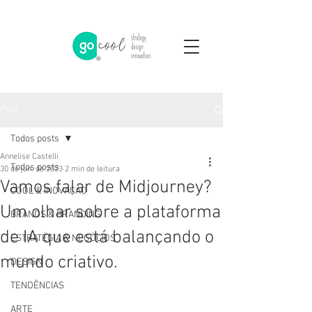
Post
Todos posts
Annelise Castelli
Todos posts
30 de jun. de 2023
2 min de leitura
Vamos falar de Midjourney?
COOL & INOVAÇÃO
Um olhar sobre a plataforma
BRANDS & BRANDING
de IA que está balançando o
ESTRATÉGIA & NEGÓCIOS
mundo criativo.
DESIGN
TENDÊNCIAS
ARTE